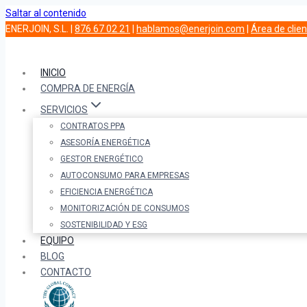
Saltar al contenido
ENERJOIN, S.L. |
876 67 02 21
|
hablamos@enerjoin.com
|
Área de clie
INICIO
COMPRA DE ENERGÍA
SERVICIOS
CONTRATOS PPA
ASESORÍA ENERGÉTICA
GESTOR ENERGÉTICO
AUTOCONSUMO PARA EMPRESAS
EFICIENCIA ENERGÉTICA
MONITORIZACIÓN DE CONSUMOS
SOSTENIBILIDAD Y ESG
EQUIPO
BLOG
CONTACTO