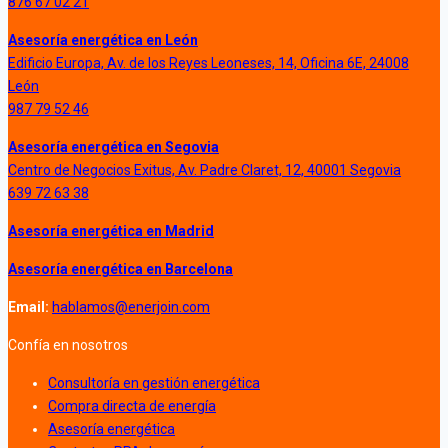
876 67 02 21
Asesoría energética en León
Edificio Europa, Av. de los Reyes Leoneses, 14, Oficina 6E, 24008
León
987 79 52 46
Asesoría energética en Segovia
Centro de Negocios Exitus, Av. Padre Claret, 12, 40001 Segovia
639 72 63 38
Asesoría energética en Madrid
Asesoría energética en Barcelona
Email:
hablamos@enerjoin.com
Confía en nosotros
Consultoría en gestión energética
Compra directa de energía
Asesoría energética