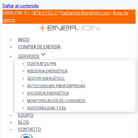
Saltar al contenido
ENERJOIN, S.L. |
876 67 02 21
|
hablamos@enerjoin.com
|
Área de
cliente
INICIO
COMPRA DE ENERGÍA
SERVICIOS
CONTRATOS PPA
ASESORÍA ENERGÉTICA
GESTOR ENERGÉTICO
AUTOCONSUMO PARA EMPRESAS
EFICIENCIA ENERGÉTICA
MONITORIZACIÓN DE CONSUMOS
SOSTENIBILIDAD Y ESG
EQUIPO
BLOG
CONTACTO