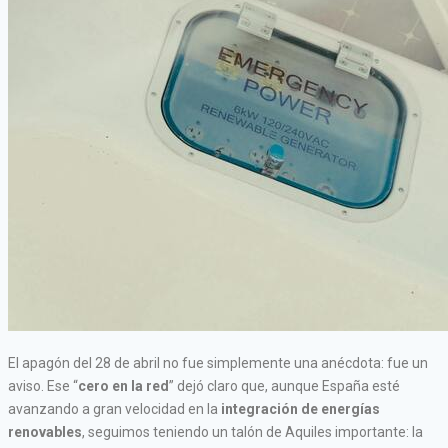
El apagón del 28 de abril no fue simplemente una anécdota: fue un
aviso. Ese “
cero en la red
” dejó claro que, aunque España esté
avanzando a gran velocidad en la
integración de energías
renovables
, seguimos teniendo un talón de Aquiles importante: la