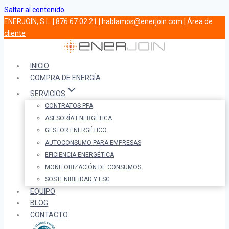
Saltar al contenido
ENERJOIN, S.L. |
876 67 02 21
|
hablamos@enerjoin.com
|
Área de
cliente
INICIO
COMPRA DE ENERGÍA
SERVICIOS
CONTRATOS PPA
ASESORÍA ENERGÉTICA
GESTOR ENERGÉTICO
AUTOCONSUMO PARA EMPRESAS
EFICIENCIA ENERGÉTICA
MONITORIZACIÓN DE CONSUMOS
SOSTENIBILIDAD Y ESG
EQUIPO
BLOG
CONTACTO