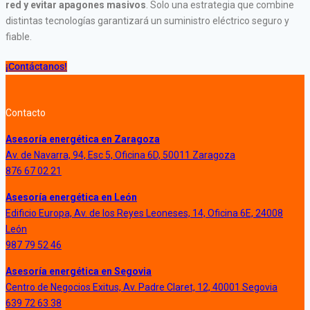
red y evitar apagones masivos
. Solo una estrategia que combine
distintas tecnologías garantizará un suministro eléctrico seguro y
fiable.
¡Contáctanos!
Contacto
Asesoría energética en Zaragoza
Av. de Navarra, 94, Esc 5, Oficina 6D, 50011 Zaragoza
876 67 02 21
Asesoría energética en León
Edificio Europa, Av. de los Reyes Leoneses, 14, Oficina 6E, 24008
León
987 79 52 46
Asesoría energética en Segovia
Centro de Negocios Exitus, Av. Padre Claret, 12, 40001 Segovia
639 72 63 38