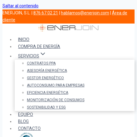
Saltar al contenido
ENERJOIN, S.L. |
876 67 02 21
|
hablamos@enerjoin.com
|
Área de
cliente
INICIO
COMPRA DE ENERGÍA
SERVICIOS
CONTRATOS PPA
ASESORÍA ENERGÉTICA
GESTOR ENERGÉTICO
AUTOCONSUMO PARA EMPRESAS
EFICIENCIA ENERGÉTICA
MONITORIZACIÓN DE CONSUMOS
SOSTENIBILIDAD Y ESG
EQUIPO
BLOG
CONTACTO